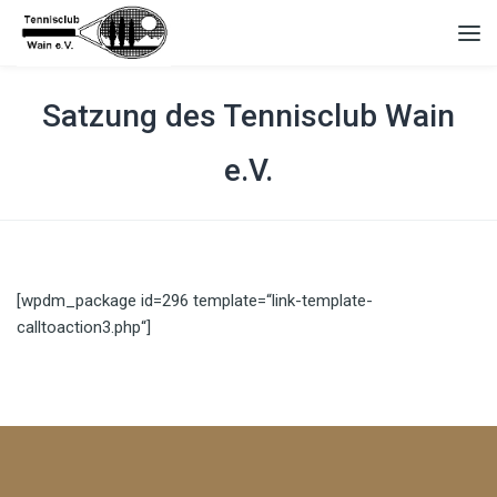
Satzung des Tennisclub Wain
e.V.
[wpdm_package id=296 template=“link-template-
calltoaction3.php“]