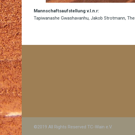
Mannschaftsaufstellung v.l.n.r:
Tapiwanashe Gwashavanhu, Jakob Strotmann, Theo
©2019 All Rights Reserved TC-Wain e.V.